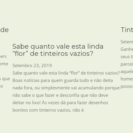
 de
Tin
Setem
Sabe quanto vale esta linda
Ganhe
“flor” de tinteiros vazios?
ners
seus t
nome
parcei
Setembro 23, 2019
aquel
Sabe quanto vale esta linda “flor” de tinteiros vazios?
s que
homem
Boas notícias para quem guarda tudo e não deita
ão
posso
nada fora, ou simplesmente vai acumulando porque
não sabe o que fazer e desconfia que não deve
deitar no lixo! Às vezes dá para fazer desenhos
bonitos com tinteiros vazios, não é