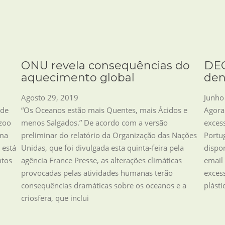
ONU revela consequências do
DEC
aquecimento global
den
Agosto 29, 2019
Junho
 de
“Os Oceanos estão mais Quentes, mais Ácidos e
Agora
 zoo
menos Salgados.” De acordo com a versão
exces
uma
preliminar do relatório da Organização das Nações
Portu
 está
Unidas, que foi divulgada esta quinta-feira pela
dispo
ntos
agência France Presse, as alterações climáticas
email
provocadas pelas atividades humanas terão
exces
consequências dramáticas sobre os oceanos e a
plást
criosfera, que inclui