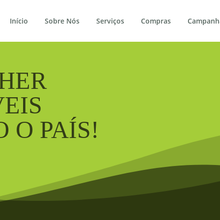
Início
Sobre Nós
Serviços
Compras
Campanh
LHER
EIS
 O PAÍS!